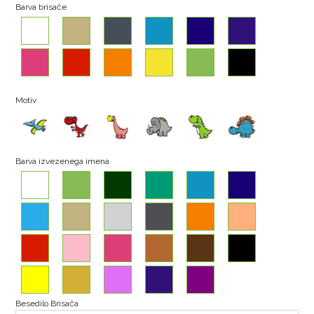
Barva brisače
Motiv
Barva izvezenega imena
Besedilo Brisača